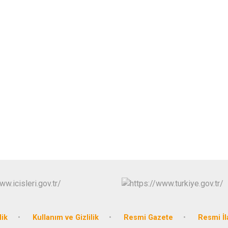
lik
Kullanım ve Gizlilik
Resmi Gazete
Resmi İl