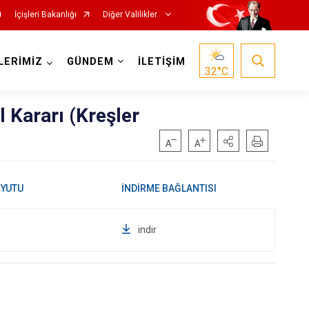
İçişleri Bakanlığı
Diğer Valilikler
LERİMİZ
GÜNDEM
İLETİŞİM
32
°C
 Kararı (Kreşler
indir