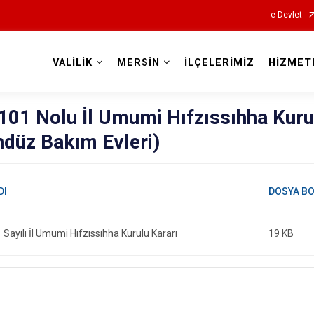
e-Devlet
VALİLİK
MERSİN
İLÇELERİMİZ
HİZMET
Valilikler
01 Nolu İl Umumi Hıfzıssıhha Kurul
ndüz Bakım Evleri)
Sayılı İl Umumi Hıfzıssıhha Kurulu Kararı
19 KB