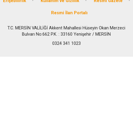
Erişebilirlik
Kullanım ve Gizlilik
Resmi Gazete
Resmi İlan Portalı
T.C. MERSİN VALİLİĞİ Akkent Mahallesi Hüseyin Okan Merzeci
Bulvarı No:662 P.K. : 33160 Yenişehir / MERSİN
0324 341 1023