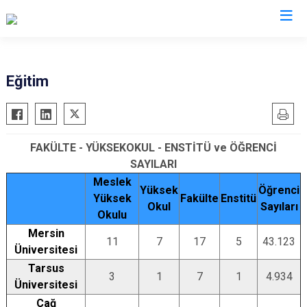
Valilikler
Eğitim
FAKÜLTE - YÜKSEKOKUL - ENSTİTÜ ve ÖĞRENCİ
SAYILARI
Meslek
Yüksek
Öğrenci
Yüksek
Fakülte
Enstitü
Okul
Sayıları
Okulu
Mersin
11
7
17
5
43.123
Üniversitesi
Tarsus
3
1
7
1
4.934
Üniversitesi
Çağ