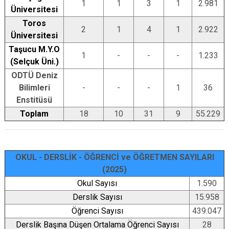
1
1
3
1
2.981
Üniversitesi
Toros
2
1
4
1
2.922
Üniversitesi
Taşucu M.Y.O
1
-
-
-
1.233
(Selçuk Üni.)
ODTÜ Deniz
Bilimleri
-
-
-
1
36
Enstitüsü
Toplam
18
10
31
9
55.229
OKUL - DERSLİK - ÖĞRENCİ ve ÖĞRETMEN SAYILARI
(2025)
Okul Sayısı
1.590
Derslik Sayısı
15.958
Öğrenci Sayısı
439.047
Derslik Başına Düşen Ortalama Öğrenci Sayısı
28