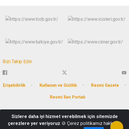
Bizi Takip Edin
Erişebilirlik
Kullanım ve Gizlilik
Resmi Gazete
Resmi İlan Portalı
T.C. MERSİN VALİLİĞİ Akkent Mahallesi Hüseyin Okan Merzeci
Sizlere daha iyi hizmet verebilmek için sitemizde
Bulvarı No:662 P.K. : 33160 Yenişehir / MERSİN
çerezlere yer veriyoruz
🍪 Çerez politikamız hakkında
0324 341 1023