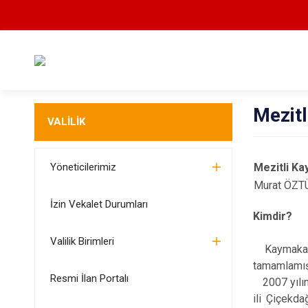
Mezit
VALİLİK
Yöneticilerimiz
Mezitli K
Murat ÖZT
İzin Vekalet Durumları
Kimdir?
Valilik Birimleri
Kaymakamım
tamamlamış,
Resmi İlan Portalı
2007 yılınd
ili Çiçekda