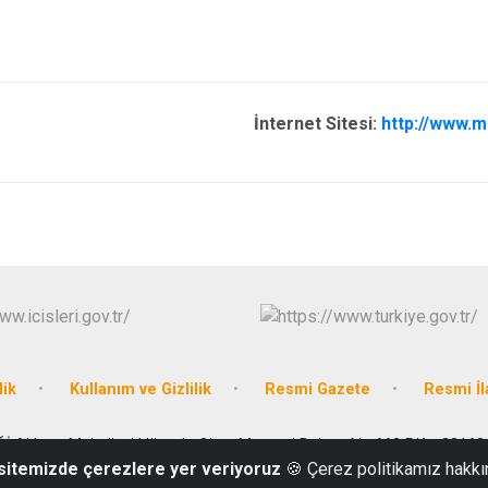
İnternet Sitesi:
http://www.me
lik
Kullanım ve Gizlilik
Resmi Gazete
Resmi İl
Ğİ Akkent Mahallesi Hüseyin Okan Merzeci Bulvarı No:662 P.K. : 33160
 sitemizde çerezlere yer veriyoruz
🍪 Çerez politikamız hakkı
0324 341 1023