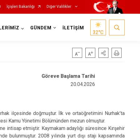
İçişleri Bakanlığı
Diğer Valilikler
LERİMİZ
GÜNDEM
İLETİŞİM
32
°C
Göreve Başlama Tarihi
20.04.2026
 ilçesinde doğmuştur. İlk ve ortaöğretimini Nurhak’ta
kültesi Kamu Yönetimi Bölümünden mezun olmuştur.
e intisap etmiştir. Kaymakam adaylığı süresince Kırşehir
inde bulunmuştur. 2008 yılında yurt dışı stajı kapsamında