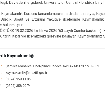
leşik Devletleri'ne giderek University of Central Florida’da bir yıl
aymakamlık Kursunu tamamlamasının ardından sırasıyla; Kayseri
 Bilecik Söğüt ve Erzurum Yakutiye ilçelerinde Kaymakamlık, 
e bulunmuştur.
TÜRK 19.02.2026 tarihli ve 2026/63 sayılı Cumhurbaşkanlığı Kara
tarihi itibarıyla ilçemizdeki görevine başlayan Kaymakamımız Sa
itli Kaymakamlığı
Çamlıca Mahallesi Fındıkpınarı Caddesi No:147 Mezitli / MERSİN
kaymakamlik@mezitli.gov.tr
(0324) 358 11 05
:
(0324) 358 90 74