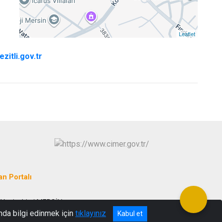
Leaflet
zitli.gov.tr
an Portalı
 Yenişehir / MERSİN
nda bilgi edinmek için
tıklayınız
Kabul et