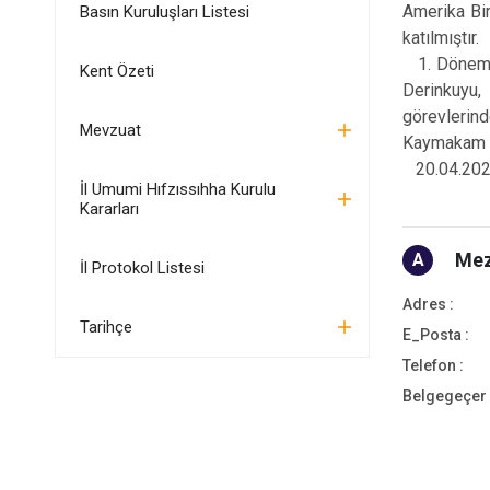
Amerika Bir
Basın Kuruluşları Listesi
katılmıştır.
1. Dönem K
Kent Özeti
Derinkuyu,
görevlerind
Mevzuat
Kaymakam ÖZ
20.04.2026 
İl Umumi Hıfzıssıhha Kurulu
Kararları
Mez
A
İl Protokol Listesi
Adres :
Tarihçe
E_Posta :
Telefon :
Belgegeçer 