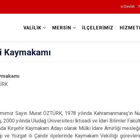
e-Devlet
VALİLİK
MERSİN
İLÇELERİMİZ
HİZMET
Valilikler
li Kaymakamı
aymakamı
ÜRK
ız Sayın Murat ÖZTÜRK, 1978 yılında Kahramanmaraş’ın Nurhak
 2000 yılında Uludağ Üniversitesi İktisadi ve İdari Bilimler Fa
a Kırşehir Kaymakam Adayı olarak Mülki İdare Amirliği mesleğin
ğı ve Yozgat ili Çandır ilçelerinde Kaymakam Vekilliği görevler