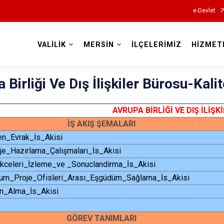
e-Devlet
VALİLİK
MERSİN
İLÇELERİMİZ
HİZMET
Valilikler
 Birliği Ve Dış İlişkiler Bürosu-Kali
AVRUPA BİRLİĞİ VE DIŞ İLİŞ
İŞ AKIŞ ŞEMALARI
en_Evrak_İs_Akisi
e_Hazırlama_Çalışmaları_İs_Akisi
kceleri_İzleme_ve _Sonuclandirma_İs_Akisi
um_Proje_Ofisleri_Arası_Eşgüdüm_Sağlama_İs_Akisi
in_Alma_İs_Akisi
GÖREV TANIMLARI