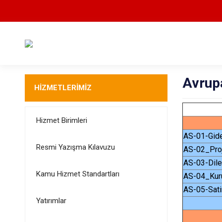
Avrupa
HİZMETLERİMİZ
Hizmet Birimleri
AS-01-Gid
Resmi Yazışma Kılavuzu
AS-02_Proj
AS-03-Dile
Kamu Hizmet Standartları
AS-04_Kur
AS-05-Sat
Yatırımlar