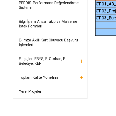
PERDİS-Performans Değerlendirme
GT-01_AB_
Sistemi
GT-02_Pro
GT-03_Bur
Bilgi İşlem Arıza Takip ve Malzeme
İstek Formları
E-İmza Akıllı Kart Okuyucu Başvuru
İşlemleri
E-İçişleri EBYS, E-Otoban, E-
Belediye, KEP
Toplam Kalite Yönetimi
Yerel Projeler