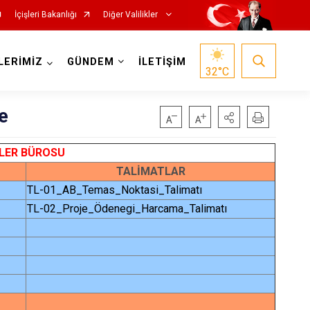
İçişleri Bakanlığı
Diğer Valilikler
LERİMİZ
GÜNDEM
İLETİŞİM
32
°C
te
KİLER BÜROSU
TALİMATLAR
TL-01_AB_Temas_Noktasi_Talimatı
TL-02_Proje_Ödenegi_Harcama_Talimatı