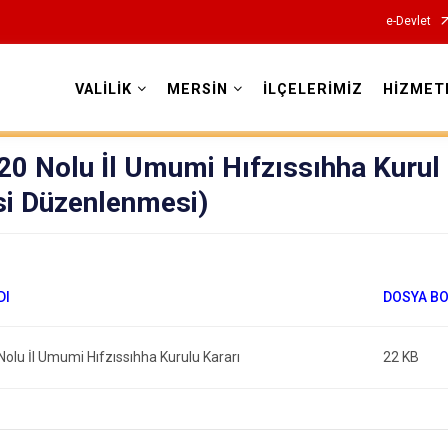
e-Devlet
VALİLİK
MERSİN
İLÇELERİMİZ
HİZMET
Valilikler
0 Nolu İl Umumi Hıfzıssıhha Kurul 
si Düzenlenmesi)
olu İl Umumi Hıfzıssıhha Kurulu Kararı
22 KB