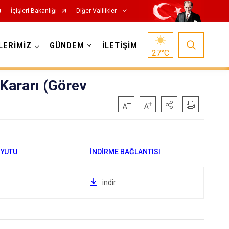
İçişleri Bakanlığı
Diğer Valilikler
LERİMİZ
GÜNDEM
İLETİŞİM
27
°C
Kararı (Görev
indir