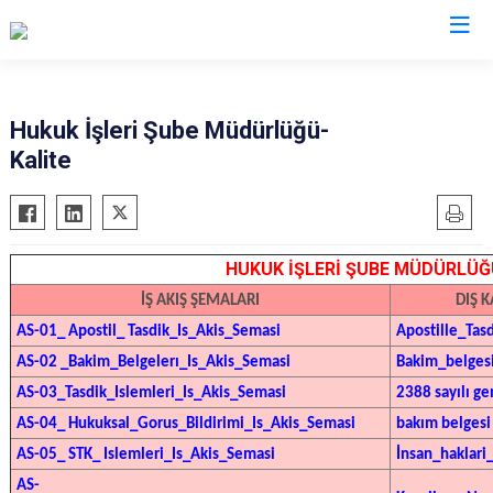
Valilikler
Hukuk İşleri Şube Müdürlüğü-
Kalite
HUKUK İŞLERİ ŞUBE MÜDÜRLÜĞ
İŞ AKIŞ ŞEMALARI
DIŞ 
AS-01_
Apostil
_
Tasdik_Is_Akis_Semasi
Apostille_Tas
AS-02 _
Bakim_Belgelerı_Is_Akis_Semasi
Bakim_belges
AS-03_Tasdik_Islemleri_Is_Akis_Semasi
2388 sayılı g
AS-04_
Hukuksal_Gorus_Bildirimi_Is_Akis_Semasi
bakım belgesi
AS-05_ STK_
Islemleri_Is_Akis_Semasi
İnsan_haklari_
AS-