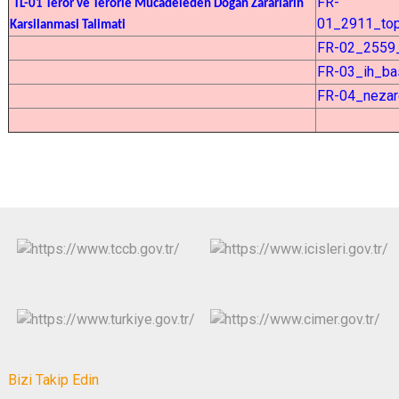
FR-
TL-01 Terör ve Terörle Mücadeleden Dogan Zararların
01_2911_topl
Karsilanmasi Talimati
FR-02_2559_E
FR-03_ih_ba
FR-04_nezar
Bizi Takip Edin