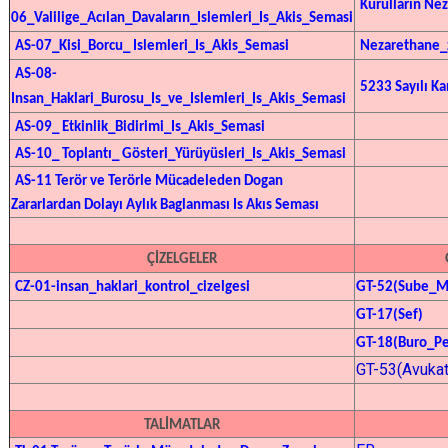
Kurulların Ne
06_Valilige_Acılan_Davaların_Islemleri_Is_Akis_Semasi
AS-07_Kisi_Borcu_
Islemleri_Is_Akis_Semasi
Nezarethane_
AS-08-
5233 Sayılı K
Insan_Haklari_Burosu_Is_ve_Islemleri_Is_Akis_Semasi
AS-09_
Etkinlik_Bidirimi_Is_Akis_Semasi
AS-10_ Toplantı_
Gösteri_Yürüyüsleri_Is_Akis_Semasi
AS-11 Terör ve Terörle Mücadeleden Dogan
Zararlardan Dolayı Aylık Baglanması Is
Akıs Seması
ÇİZELGELER
CZ-01-insan_haklari_kontrol_cizelgesi
GT-52(
Sube_M
GT-17(
Sef
)
GT-18(
Buro_Pe
GT-53(Avukat
TALİMATLAR