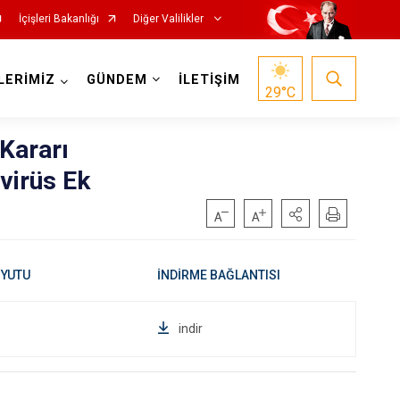
İçişleri Bakanlığı
Diğer Valilikler
LERİMİZ
GÜNDEM
İLETİŞİM
29
°C
Kararı
virüs Ek
indir