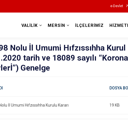
e-Devlet
VALİLİK
MERSİN
İLÇELERİMİZ
HİZMET
Valilikler
8 Nolu İl Umumi Hıfzıssıhha Kurul 
.2020 tarih ve 18089 sayılı “Korona
lerİ”) Genelge
olu İl Umumi Hıfzıssıhha Kurulu Kararı
19 KB