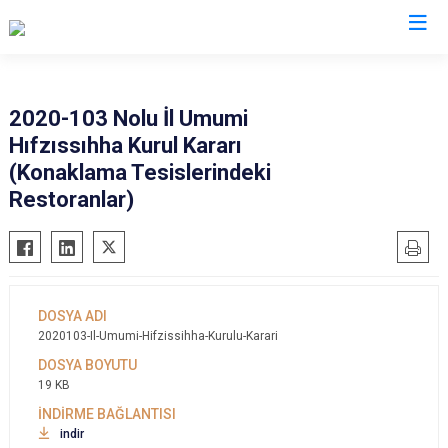
Valilikler
2020-103 Nolu İl Umumi
Hıfzıssıhha Kurul Kararı
(Konaklama Tesislerindeki
Restoranlar)
2020103-Il-Umumi-Hifzissihha-Kurulu-Karari
19 KB
indir