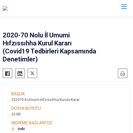
Valilikler
2020-70 Nolu İl Umumi
Hıfzıssıhha Kurul Kararı
(Covid19 Tedbirleri Kapsamında
Denetimler)
202070-Il-Umumi-Hifzissihha-Kurulu-Karar
20 KB
indir