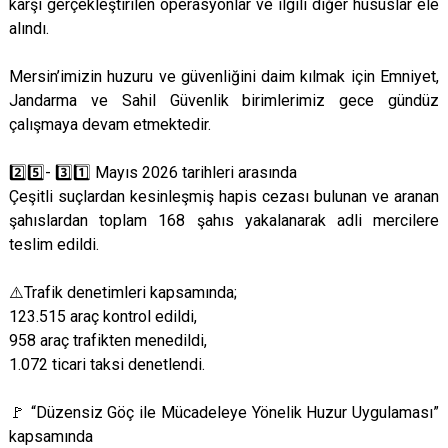
karşı gerçekleştirilen operasyonlar ve ilgili diğer hususlar ele
alındı.
Mersin’imizin huzuru ve güvenliğini daim kılmak için Emniyet,
Jandarma ve Sahil Güvenlik birimlerimiz gece gündüz
çalışmaya devam etmektedir.
2️⃣5️⃣- 3️⃣1️⃣ Mayıs 2026 tarihleri arasında
Çeşitli suçlardan kesinleşmiş hapis cezası bulunan ve aranan
şahıslardan toplam 168 şahıs yakalanarak adli mercilere
teslim edildi.
⚠️Trafik denetimleri kapsamında;
123.515 araç kontrol edildi,
958 araç trafikten menedildi,
1.072 ticari taksi denetlendi.
🚩 “Düzensiz Göç ile Mücadeleye Yönelik Huzur Uygulaması”
kapsamında