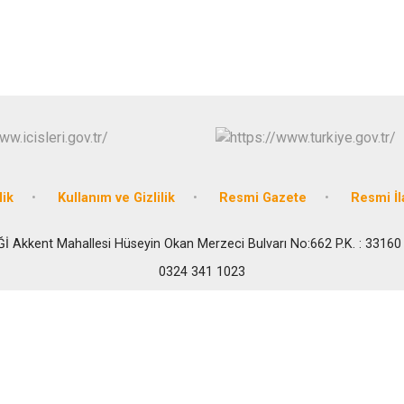
lik
Kullanım ve Gizlilik
Resmi Gazete
Resmi İl
Ğİ Akkent Mahallesi Hüseyin Okan Merzeci Bulvarı No:662 P.K. : 33160
0324 341 1023